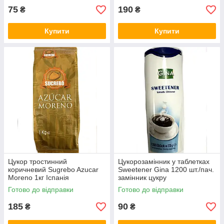
75
190
₴
₴
Купити
Купити
Цукор тростинний
Цукорозамінник у таблетках
коричневий Sugrebo Azucar
Sweetener Gina 1200 шт./пач.
Moreno 1кг Іспанія
замінник цукру
Готово до відправки
Готово до відправки
185
90
₴
₴