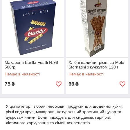
Макарони Barilla Fusilli №98
Хлібні палички грісіні La Mole
500гр
Sfornatini з кунжутом 120 г
Немає в наявності
Немає в наявності
75
66
₴
₴
У цій категорії зібрані необхідні продукти для щоденної кухні:
різні види круп, макарони, натуральний тростинний цукор та
цукрозамінники. Вони підходять для сніданків, гарнірів,
дієтичного харчування та сімейних рецептів.