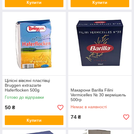
Купити
Купити
Цілісні вівсяні пластівці
Bruggen extrazarte
Haferflocken 500g
Макарони Barilla Filini
Vermicelles № 30 вермішель
Готово до відправки
500гр
50
Немає в наявності
₴
74
₴
Купити