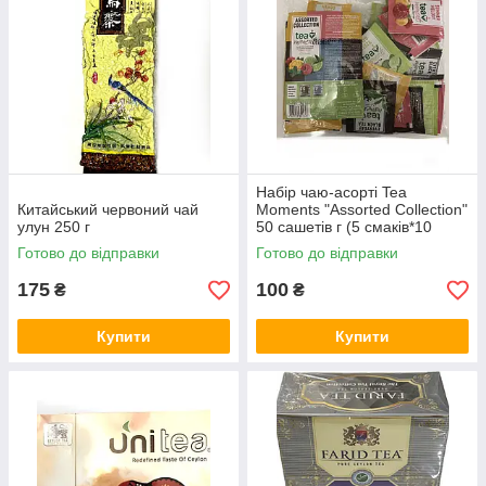
Набір чаю-асорті Tea
Китайський червоний чай
Moments "Assorted Collection"
улун 250 г
50 сашетів г (5 смаків*10
саш), 84 г
Готово до відправки
Готово до відправки
175
100
₴
₴
Купити
Купити