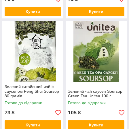
Купити
Купити
Зелений китайський чай із
саусепом Feng Shui Soursop
Зелений чай саусеп Soursop
80 грамів
Green Tea Unitea 100 г
Готово до відправки
Готово до відправки
73
105
₴
₴
Купити
Купити